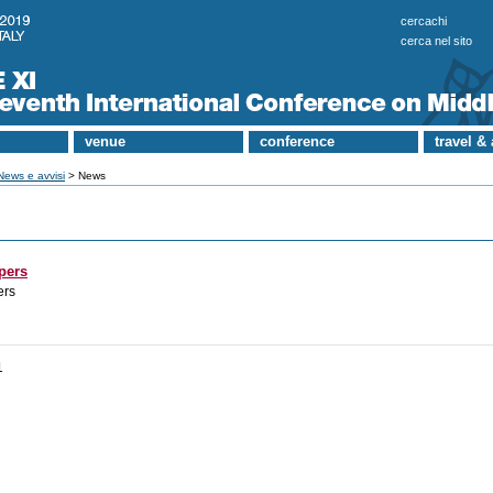
cercachi
cerca nel sito
venue
conference
travel &
News e avvisi
> News
apers
ers
1