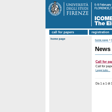
call for papers
registration
home page
home page
>
News
Call for p
Call for pap
Leggi tutto...
Da 1 a 1 di 